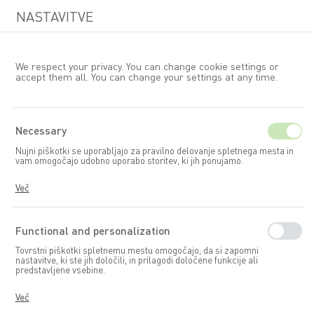
NASTAVITVE
We respect your privacy. You can change cookie settings or
accept them all. You can change your settings at any time.
SI
Necessary
Nujni piškotki se uporabljajo za pravilno delovanje spletnega mesta in
vam omogočajo udobno uporabo storitev, ki jih ponujamo.
Piškotki se odzivajo na dejanja, ki jih izvajate, med drugim za
Več
prilagoditev nastavitev zasebnosti, prijavo ali izpolnjevanje obrazcev.
Piškotki omogočajo nemoteno delovanje spletnega mesta, ki ga
uporabljate.
Functional and personalization
Dodatki za vrt
Tovrstni piškotki spletnemu mestu omogočajo, da si zapomni
nastavitve, ki ste jih določili, in prilagodi določene funkcije ali
predstavljene vsebine.
Popoln vrt ni le čudovit ampak tudi funkcionalen.
Praktični dodatki, kot so vrtne servirne mizice vas ne
Ti piškotki nam omogočajo, da vam zagotovimo boljšo uporabniško
Več
bodo navdušili le s svojo lepo obliko, temveč tudi s
izkušnjo glede funkcionalnosti našega spletnega mesta, saj ga
prilagodimo vašim individualnim potrebam. Privolitev v funkcionalne in